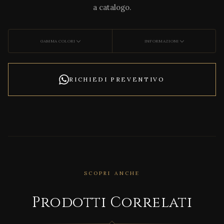
a catalogo.
GAMMA COLORI
INFORMAZIONI
RICHIEDI PREVENTIVO
SCOPRI ANCHE
Prodotti Correlati
CORRELATO