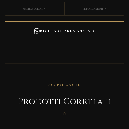
GAMMA COLORI
INFORMAZIONI
RICHIEDI PREVENTIVO
SCOPRI ANCHE
Prodotti Correlati
CORRELATO
Luce