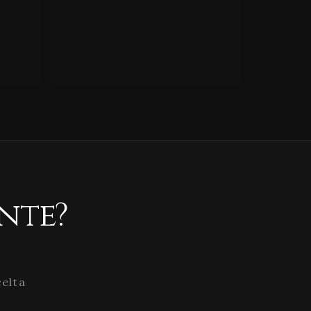
nte?
celta