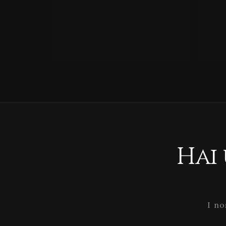
Hai
I no