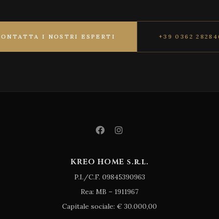
CONTATTA I NOSTRI ESPERTI
+39 0362 28284
KREO HOME s.r.l.
P.I./C.F. 09845390963
Rea: MB – 1911967
Capitale sociale: € 30.000,00