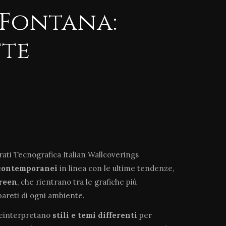
Fontana:
tte
arati Tecnografica Italian Wallcoverings
contemporanei
in linea con le ultime tendenze,
green
, che rientrano tra le grafiche più
pareti di ogni ambiente.
reinterpretano
stili e temi differenti
per