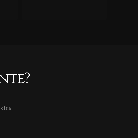
nte?
celta