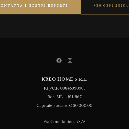
CONTATTA I NOSTRI ESPERTI
+39 0362 28284
KREO HOME s.r.l.
P.I./C.F. 09845390963
Rea: MB – 1911967
Capitale sociale: € 30.000,00
Via Confalonieri, 78/A