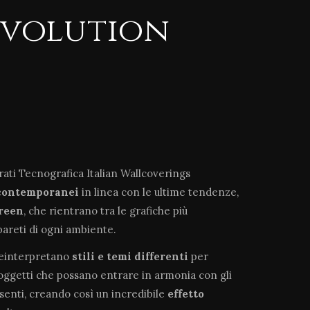
evolution
arati Tecnografica Italian Wallcoverings
contemporanei
in linea con le ultime tendenze,
green
, che rientrano tra le grafiche più
pareti di ogni ambiente.
reinterpretano
stili e temi differenti
per
soggetti che possano entrare in armonia con gli
esenti, creando così un incredibile
effetto