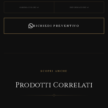
GAMMA COLORI
INFORMAZIONI
RICHIEDI PREVENTIVO
SCOPRI ANCHE
Prodotti Correlati
CORRELATO
FUN