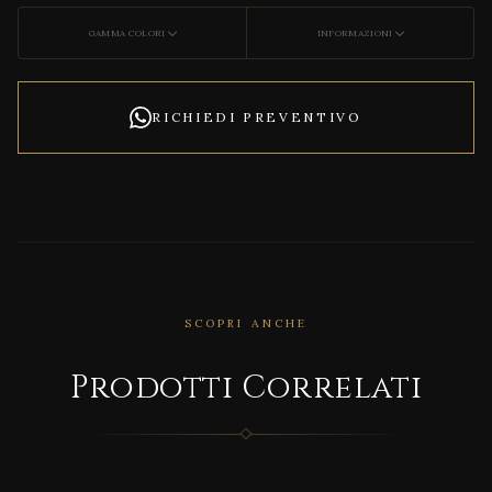
GAMMA COLORI
INFORMAZIONI
RICHIEDI PREVENTIVO
SCOPRI ANCHE
Prodotti Correlati
CORRELATO
FUN