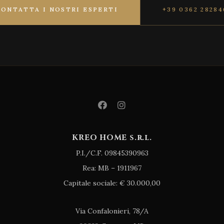
CONTATTA I NOSTRI ESPERTI
+39 0362 28284
KREO HOME s.r.l.
P.I./C.F. 09845390963
Rea: MB – 1911967
Capitale sociale: € 30.000,00
Via Confalonieri, 78/A