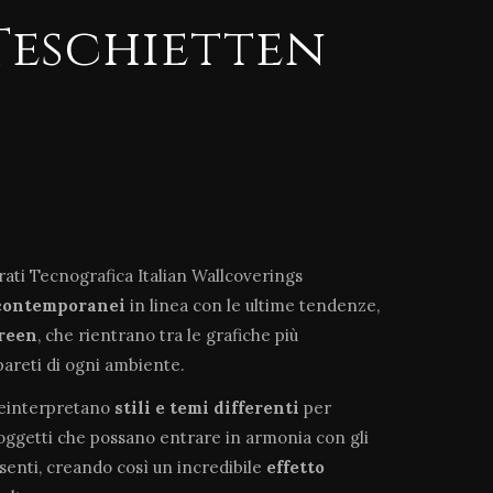
Teschietten
arati Tecnografica Italian Wallcoverings
contemporanei
in linea con le ultime tendenze,
green
, che rientrano tra le grafiche più
pareti di ogni ambiente.
reinterpretano
stili e temi differenti
per
soggetti che possano entrare in armonia con gli
esenti, creando così un incredibile
effetto