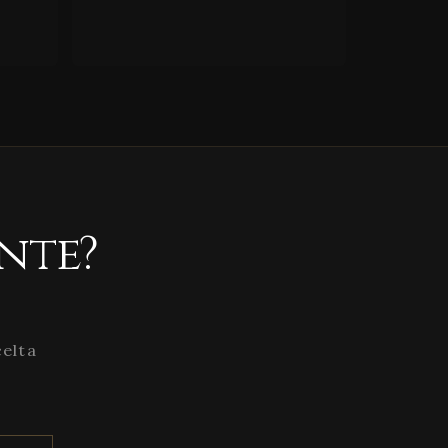
nte?
celta