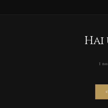
Hai
I no