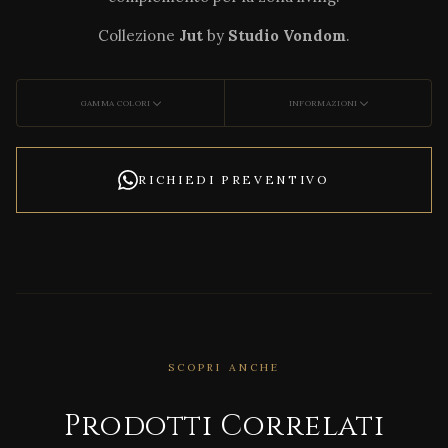
Collezione
Jut
by
Studio Vondom
.
GAMMA COLORI
INFORMAZIONI
RICHIEDI PREVENTIVO
CORRELATO
SCOPRI ANCHE
Agat
ha
Prodotti Correlati
Plan