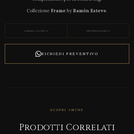
Collezione
Frame
by
Ramón Esteve
.
GAMMA COLORI
INFORMAZIONI
RICHIEDI PREVENTIVO
SCOPRI ANCHE
CORRELATO
Adan
Prodotti Correlati
Stoo