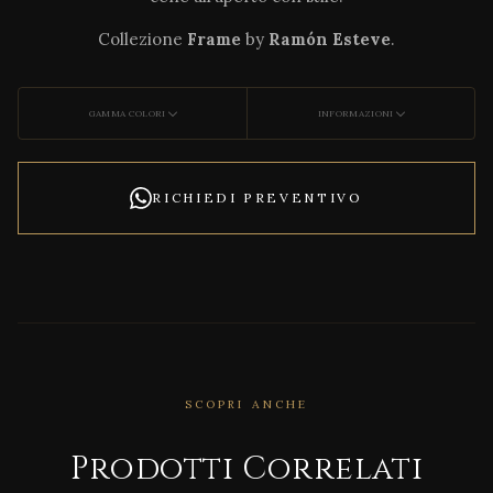
Collezione
Frame
by
Ramón Esteve
.
GAMMA COLORI
INFORMAZIONI
RICHIEDI PREVENTIVO
SCOPRI ANCHE
CORRELATO
Agat
Prodotti Correlati
ha