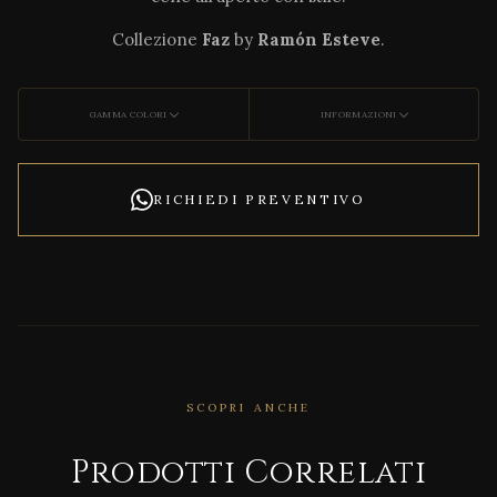
Collezione
Faz
by
Ramón Esteve
.
GAMMA COLORI
INFORMAZIONI
RICHIEDI PREVENTIVO
SCOPRI ANCHE
CORRELATO
Agat
Prodotti Correlati
ha