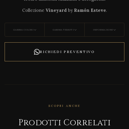
Collezione
Vineyard
by
Ramón Esteve
.
GAMMA COLORI
GAMMA TESSUTI
INFORMAZIONI
RICHIEDI PREVENTIVO
SCOPRI ANCHE
CORRELATO
Agat
Prodotti Correlati
ha