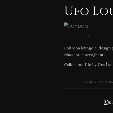
Ufo Lo
1 / 2
Poltrona lounge di design p
rilassanti e accoglienti.
Collezione
Ufo
by
Ora Ïto
.
GAMMA COLORI
R