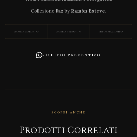
Collezione
Faz
by
Ramón Esteve
.
GAMMA COLORI
GAMMA TESSUTI
INFORMAZIONI
RICHIEDI PREVENTIVO
SCOPRI ANCHE
CORRELATO
Woo
Prodotti Correlati
d