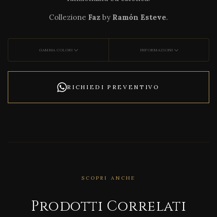
Collezione
Faz
by
Ramón Esteve
.
GAMMA COLORI
INFORMAZIONI
RICHIEDI PREVENTIVO
SCOPRI ANCHE
Prodotti Correlati
CORRELATO