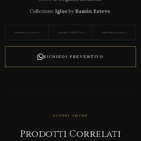
Collezione
Igloo
by
Ramón Esteve
.
GAMMA COLORI
GAMMA TESSUTI
INFORMAZIONI
RICHIEDI PREVENTIVO
CORRELATO
SCOPRI ANCHE
Natu
ral
Prodotti Correlati
Appe