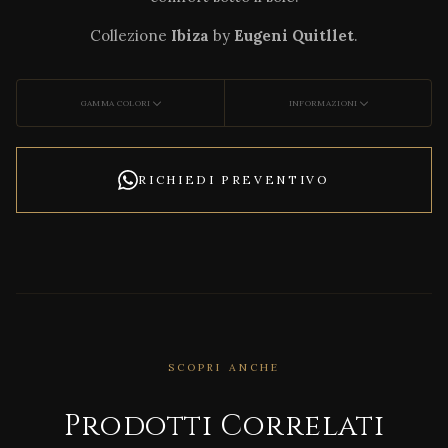
Collezione
Ibiza
by
Eugeni Quitllet
.
GAMMA COLORI
INFORMAZIONI
RICHIEDI PREVENTIVO
SCOPRI ANCHE
CORRELATO
Ston
Prodotti Correlati
ewor