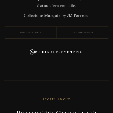
d’atmosfera con stile.
Collezione
Marquis
by
JM Ferrero
.
GAMMA COLORI
INFORMAZIONI
RICHIEDI PREVENTIVO
CORRELATO
Bioph
ilia
SCOPRI ANCHE
Loun
ge