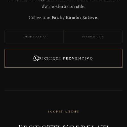
d’atmosfera con stile.
Collezione
Faz
by
Ramón Esteve
.
GAMMA COLORI
INFORMAZIONI
RICHIEDI PREVENTIVO
CORRELATO
SCOPRI ANCHE
Afric
a