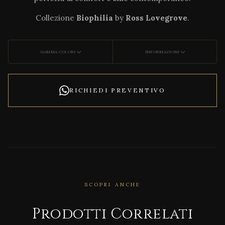
Collezione
Biophilia
by
Ross Lovegrove
.
GAMMA COLORI
INFORMAZIONI
RICHIEDI PREVENTIVO
SCOPRI ANCHE
CORRELATO
Ston
Prodotti Correlati
ewor