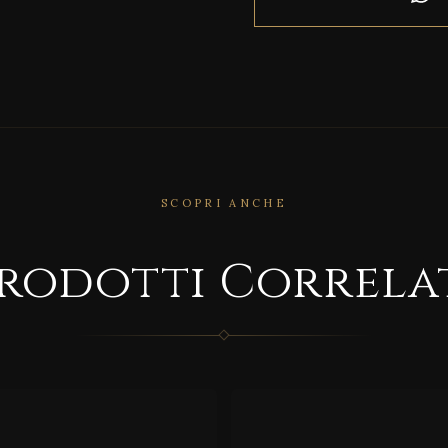
SCOPRI ANCHE
RRELATO
CORRELATO
rodotti Correla
IMO
SQUA
RE