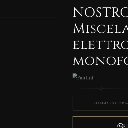
NOSTR
1 / 7
Miscel
elettr
monof
GAMMA COLORI
R