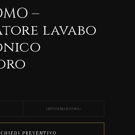
OMO –
atore lavabo
onico
oro
INFORMAZIONI
ICHIEDI PREVENTIVO