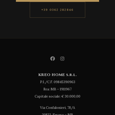
+39 0362 282846
KREO HOME s.r.l.
P.I./C.F. 09845390963
Rea: MB – 1911967
Capitale sociale: € 30.000,00
Via Confalonieri, 78/A
20822, Seveso – MB