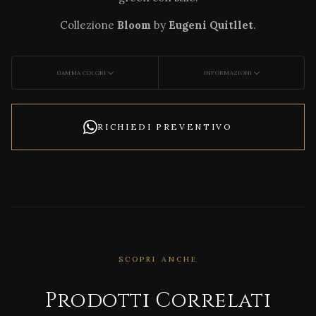
Collezione
Bloom
by
Eugeni Quitllet
.
GAMMA COLORI
INFORMAZIONI
RICHIEDI PREVENTIVO
CORRELATO
SCOPRI ANCHE
Natu
ral
Prodotti Correlati
Appe