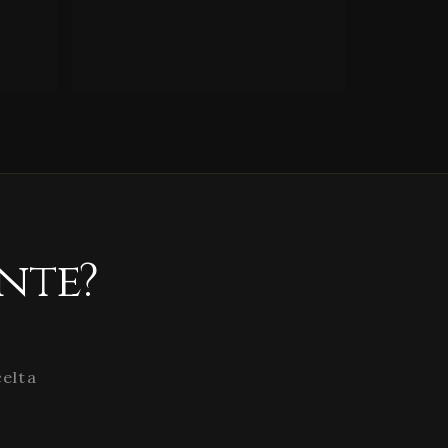
nte?
celta