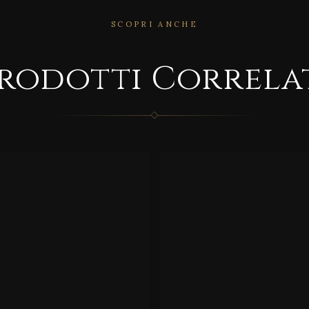
SCOPRI ANCHE
RRELATO
rodotti Correla
CORRELATO
D/2
S
TI