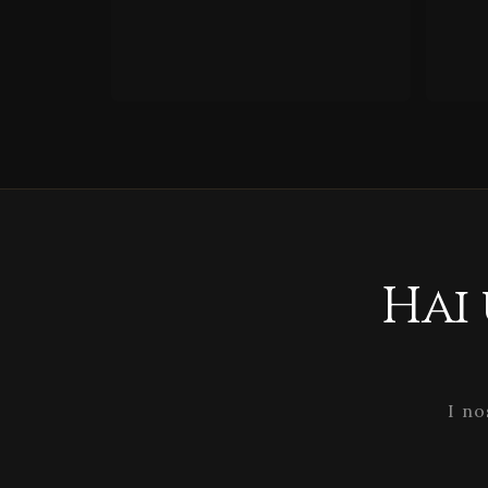
Hai
I no