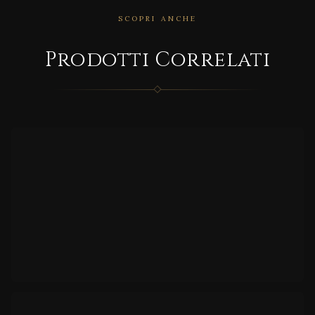
SCOPRI ANCHE
CORRELATO
Prodotti Correlati
Roya
le
CORRELATO
FREE
DA
CON
ANTE