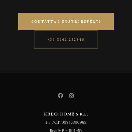
CONTATTA I NOSTRI ESPERTI
+39 0362 282846
KREO HOME s.r.l.
P.I./C.F. 09845390963
Rea: MB – 1911967