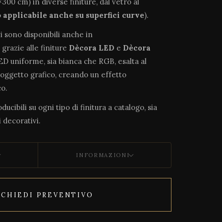
300 cm) in diverse finiture, dal vetro al
o
applicabile anche su superfici curve
).
vi sono disponibili anche in
, grazie alle finiture
Dècora LED
e
Dècora
LED uniforme, sia bianca che RGB, esalta al
soggetto grafico, creando un effetto
o.
ucibili su ogni tipo di finitura a catalogo, sia
 decorativi.
INFORMAZIONI
ICHIEDI PREVENTIVO