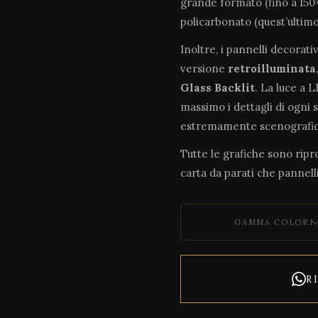
grande formato (fino a 150×
policarbonato (quest’ultim
Inoltre, i pannelli decorati
versione
retroilluminata
Glass Backlit
. La luce a 
massimo i dettagli di ogni 
estremamente scenografic
Tutte le grafiche sono riprod
carta da parati che pannelli
GAMMA COLORI
R