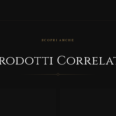
SCOPRI ANCHE
rodotti Correla
RRELATO
CORRELATO
tory
Luce