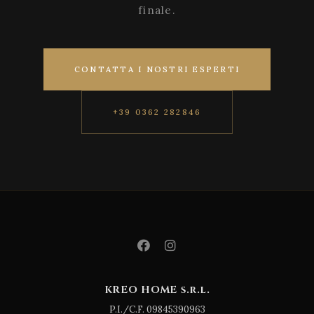
finale.
CONTATTA I NOSTRI ESPERTI
+39 0362 282846
KREO HOME s.r.l.
P.I./C.F. 09845390963