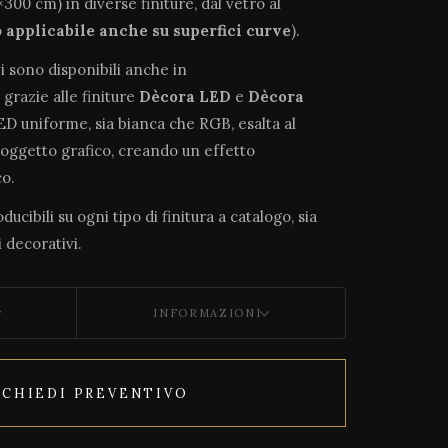
300 cm) in diverse finiture, dal vetro al
o
applicabile anche su superfici curve
).
vi sono disponibili anche in
, grazie alle finiture
Dècora LED
e
Dècora
LED uniforme, sia bianca che RGB, esalta al
soggetto grafico, creando un effetto
o.
ucibili su ogni tipo di finitura a catalogo, sia
 decorativi.
INFORMAZIONI
ICHIEDI PREVENTIVO