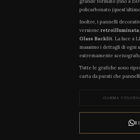
grande formato (fino a 150×
policarbonato (quest’ultim
Inoltre, i pannelli decorati
versione
retroilluminata
Glass Backlit
. La luce a 
massimo i dettagli di ogni 
estremamente scenografic
Tutte le grafiche sono riprod
carta da parati che pannelli
GAMMA COLORI
R