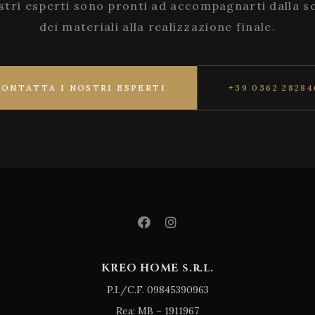
stri esperti sono pronti ad accompagnarti dalla s
dei materiali alla realizzazione finale.
CONTATTA I NOSTRI ESPERTI
+39 0362 28284
KREO HOME s.r.l.
P.I./C.F. 09845390963
Rea: MB – 1911967