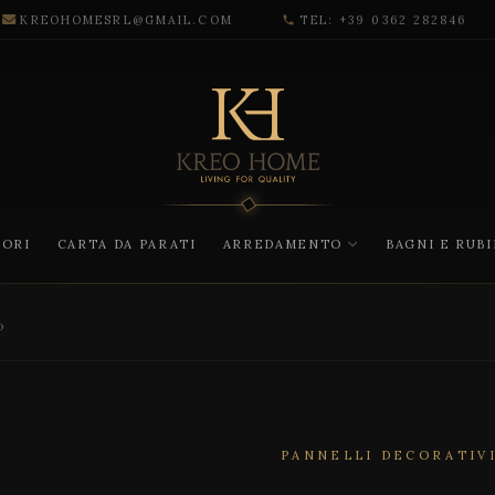
KREOHOMESRL@GMAIL.COM
TEL: +39 0362 282846
phone
CORI
CARTA DA PARATI
ARREDAMENTO
BAGNI E RUB
o
PANNELLI DECORATIV