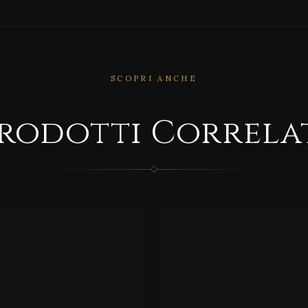
SCOPRI ANCHE
RRELATO
CORRELATO
rodotti Correla
lue
SPRIN
ot
G