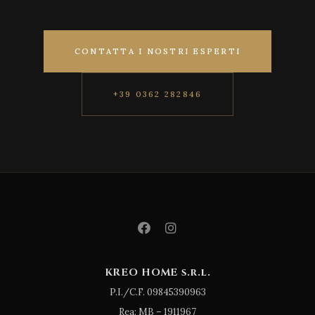
CONTATTA I NOSTRI ESPERTI
+39 0362 282846
KREO HOME s.r.l.
P.I./C.F. 09845390963
Rea: MB – 1911967