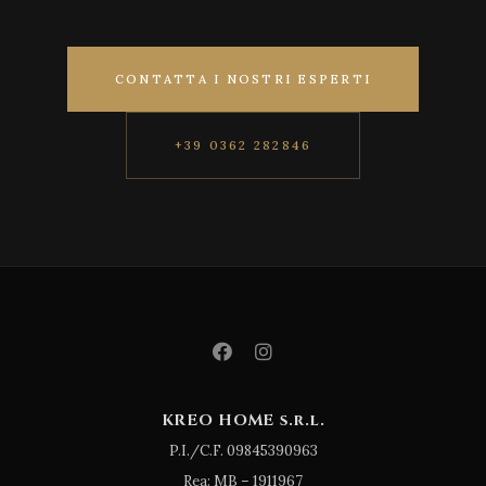
CONTATTA I NOSTRI ESPERTI
+39 0362 282846
KREO HOME s.r.l.
P.I./C.F. 09845390963
Rea: MB – 1911967