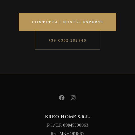
CONTATTA I NOSTRI ESPERTI
+39 0362 282846
KREO HOME s.r.l.
P.I./C.F. 09845390963
Rea: MB – 1911967