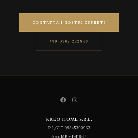
CONTATTA I NOSTRI ESPERTI
+39 0362 282846
KREO HOME s.r.l.
P.I./C.F. 09845390963
Rea: MB – 1911967