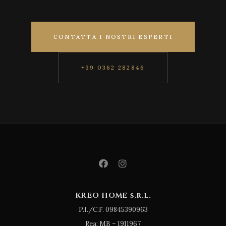
CONTATTA I NOSTRI ESPERTI
+39 0362 282846
KREO HOME s.r.l.
P.I./C.F. 09845390963
Rea: MB – 1911967