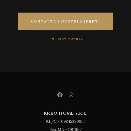
CONTATTA I NOSTRI ESPERTI
+39 0362 282846
KREO HOME s.r.l.
P.I./C.F. 09845390963
Rea: MB – 1911967