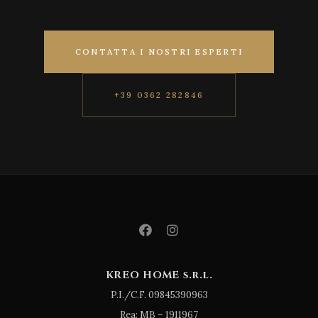
CONTATTA I NOSTRI ESPERTI
+39 0362 282846
KREO HOME s.r.l.
P.I./C.F. 09845390963
Rea: MB – 1911967