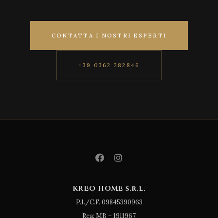
CONTATTA I NOSTRI ESPERTI
+39 0362 282846
KREO HOME s.r.l.
P.I./C.F. 09845390963
Rea: MB – 1911967