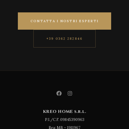
CONTATTA I NOSTRI ESPERTI
+39 0362 282846
KREO HOME s.r.l.
P.I./C.F. 09845390963
Rea: MB – 1911967