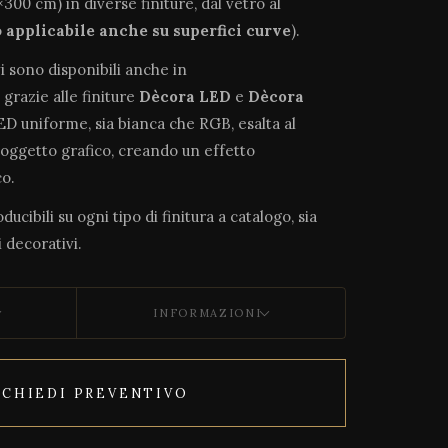
300 cm) in diverse finiture, dal vetro al
o
applicabile anche su superfici curve
).
vi sono disponibili anche in
, grazie alle finiture
Dècora LED
e
Dècora
LED uniforme, sia bianca che RGB, esalta al
soggetto grafico, creando un effetto
o.
ucibili su ogni tipo di finitura a catalogo, sia
 decorativi.
INFORMAZIONI
ICHIEDI PREVENTIVO