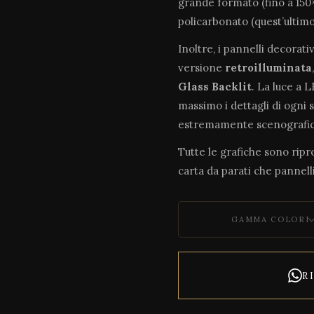
grande formato (fino a 150×
policarbonato (quest’ultim
Inoltre, i pannelli decorati
versione
retroilluminata
Glass Backlit
. La luce a 
massimo i dettagli di ogni 
estremamente scenografic
Tutte le grafiche sono riprod
carta da parati che pannelli
GAMMA COLORI
R