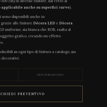
300 cm) in diverse finiture, dal vetro al
o
applicabile anche su superfici curve
).
vi sono disponibili anche in
, grazie alle finiture
Dècora LED
e
Dècora
LED uniforme, sia bianca che RGB, esalta al
soggetto grafico, creando un effetto
o.
ucibili su ogni tipo di finitura a catalogo, sia
 decorativi.
INFORMAZIONI
ICHIEDI PREVENTIVO