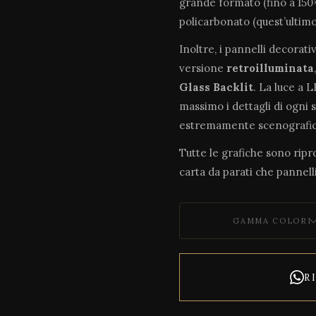
grande formato (fino a 150×
policarbonato (quest’ultim
Inoltre, i pannelli decorati
versione
retroilluminata
Glass Backlit
. La luce a 
massimo i dettagli di ogni 
estremamente scenografic
Tutte le grafiche sono riprod
carta da parati che pannelli
GAMMA COLORI
R