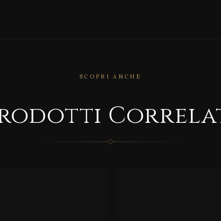
SCOPRI ANCHE
CORRELATO
rodotti Correla
RRELATO
WALL
ORM
TEX