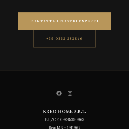
CONTATTA I NOSTRI ESPERTI
+39 0362 282846
KREO HOME s.r.l.
P.I./C.F. 09845390963
Rea: MB – 1911967