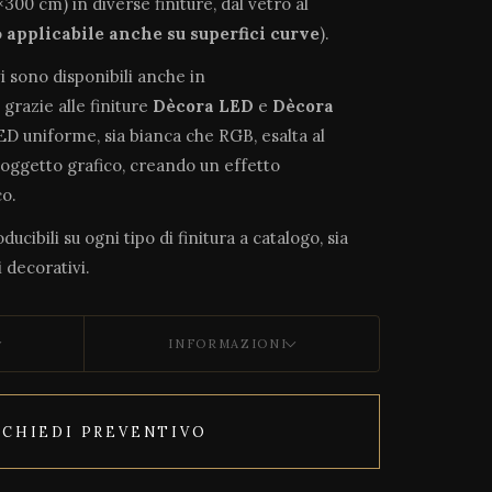
300 cm) in diverse finiture, dal vetro al
o
applicabile anche su superfici curve
).
vi sono disponibili anche in
, grazie alle finiture
Dècora LED
e
Dècora
LED uniforme, sia bianca che RGB, esalta al
soggetto grafico, creando un effetto
o.
ucibili su ogni tipo di finitura a catalogo, sia
 decorativi.
INFORMAZIONI
ICHIEDI PREVENTIVO