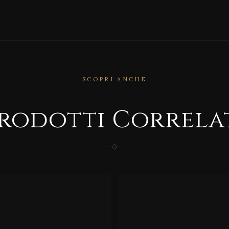
SCOPRI ANCHE
RRELATO
rodotti Correla
CORRELATO
ine
al
Luce