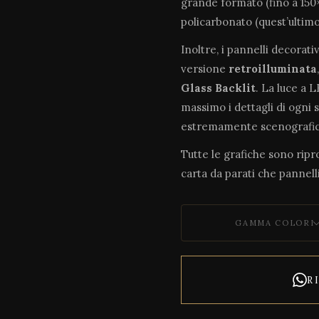
grande formato (fino a 150×
policarbonato (quest’ultim
Inoltre, i pannelli decorati
versione
retroilluminata
Glass Backlit
. La luce a 
massimo i dettagli di ogni 
estremamente scenografic
Tutte le grafiche sono riprod
carta da parati che pannelli
GAMMA COLORI
R