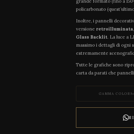
grande formato (fino a 150×
policarbonato (quest’ultim
Inoltre, i pannelli decorati
versione
retroilluminata
Glass Backlit
. La luce a 
massimo i dettagli di ogni 
estremamente scenografic
Tutte le grafiche sono riprod
carta da parati che pannelli
GAMMA COLORI
R