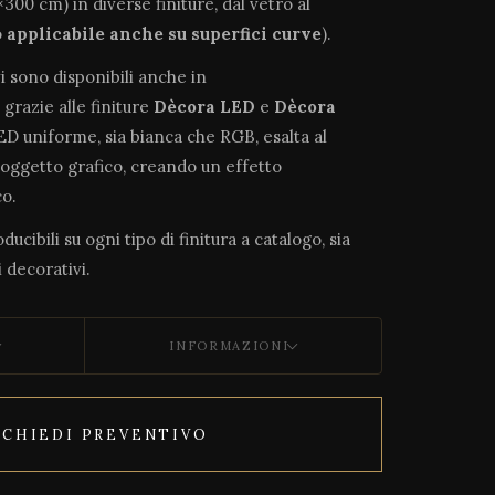
300 cm) in diverse finiture, dal vetro al
o
applicabile anche su superfici curve
).
vi sono disponibili anche in
, grazie alle finiture
Dècora LED
e
Dècora
LED uniforme, sia bianca che RGB, esalta al
soggetto grafico, creando un effetto
o.
ucibili su ogni tipo di finitura a catalogo, sia
 decorativi.
INFORMAZIONI
ICHIEDI PREVENTIVO