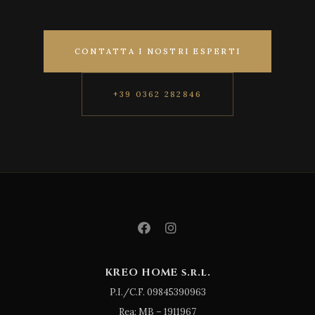
CONTATTA I NOSTRI ESPERTI
+39 0362 282846
KREO HOME s.r.l.
P.I./C.F. 09845390963
Rea: MB – 1911967