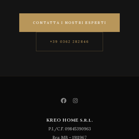
CONTATTA I NOSTRI ESPERTI
+39 0362 282846
KREO HOME s.r.l.
P.I./C.F. 09845390963
Rea: MB – 1911967