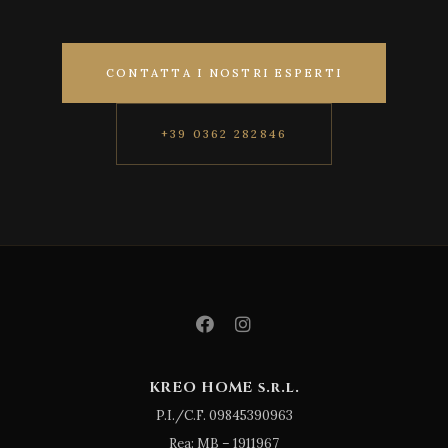
CONTATTA I NOSTRI ESPERTI
+39 0362 282846
KREO HOME s.r.l.
P.I./C.F. 09845390963
Rea: MB – 1911967