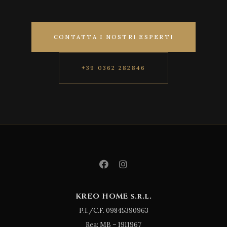
CONTATTA I NOSTRI ESPERTI
+39 0362 282846
KREO HOME s.r.l.
P.I./C.F. 09845390963
Rea: MB – 1911967