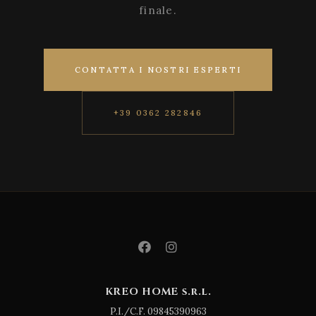
finale.
CONTATTA I NOSTRI ESPERTI
+39 0362 282846
KREO HOME s.r.l.
P.I./C.F. 09845390963